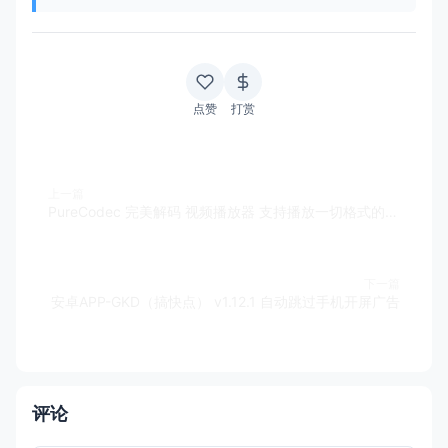
点赞
打赏
上一篇
PureCodec 完美解码 视频播放器 支持播放一切格式的音视频文件（v20260508）
下一篇
安卓APP-GKD（搞快点） v1.12.1 自动跳过手机开屏广告
评论