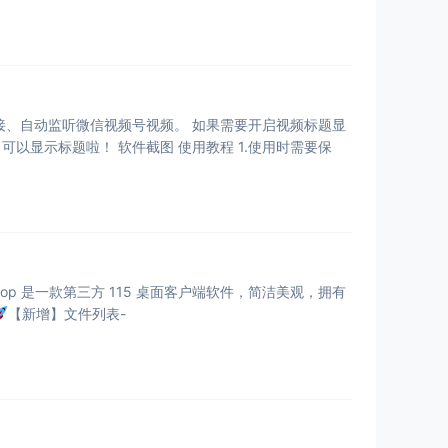
频号视频。 如果需要开启视频标题显
示：先点击开启标题显示，请打开缓存文件夹，安装证书.p12，重启一下软件，提示开启成功后，可以显示标题啦！ 软件截图 使用教程 1.使用时需要保
【新增】文件列表-