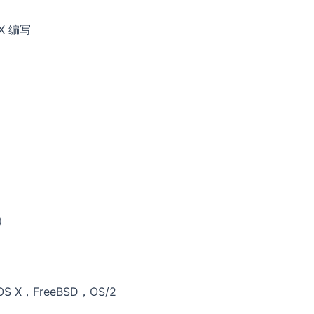
X 编写
式）
 X，FreeBSD，OS/2