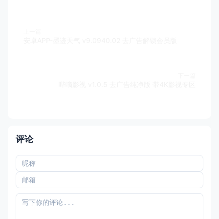
上一篇
安卓APP-墨迹天气 v9.0940.02 去广告解锁会员版
下一篇
哔嘀影视 v1.0.5 去广告纯净版 带4K影视专区
评论