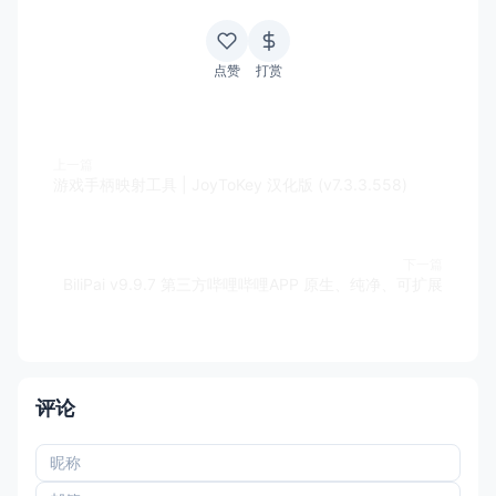
点赞
打赏
上一篇
游戏手柄映射工具 | JoyToKey 汉化版 (v7.3.3.558)
下一篇
BiliPai v9.9.7 第三方哔哩哔哩APP 原生、纯净、可扩展
评论