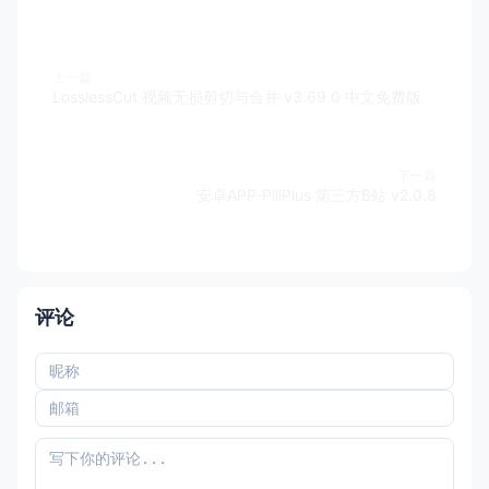
上一篇
LosslessCut 视频无损剪切与合并 v3.69.0 中文免费版
下一篇
安卓APP-PiliPlus 第三方B站 v2.0.8
评论