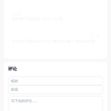
上一篇
安卓APP-追番达人 v6.2.1 去广告
下一篇
安卓APP-甜盐相机 v10.2.1 解锁会员版 一键Get拍照姿势+美妆安排
评论