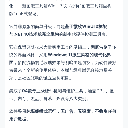
化——新图吧工具箱WinUI3版（亦称“图吧工具箱重构
版”）正式登场。
它并非原版的简单升级，而是
基于微软WinUI 3框架
与.NET 10技术栈完全重构
的新生代硬件检测工具集。
它在保留原版收录大量实用工具的基础上，彻底告别了传
统的界面风格，采用
Windows 11原生风格的现代化界
面
，搭配流畅的毛玻璃效果与明暗主题切换，为硬件爱好
者带来了全新的使用体验。本版与经典版无直接隶属关
系，是社区驱动的独立重构项目。
集成了
94款
专业级硬件检测与维护工具，涵盖CPU、显
卡、内存、硬盘、屏幕、外设等八大类别。
软件采用
纯离线模式运行，无广告、无弹窗，不收集任何
用户数据
。