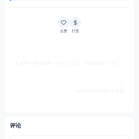
点赞
打赏
上一篇
安卓APP-拷贝漫画 v3.0.9 二次元、看漫画必备 【去广告版】
下一篇
Windows 10 美少女主题
评论