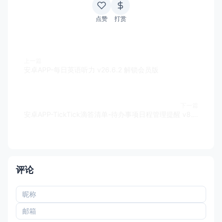
点赞
打赏
上一篇
安卓APP-每日英语听力 v26.6.2 解锁会员版
下一篇
安卓APP-TickTick滴答清单-待办事项日程管理提醒 v8.1.1.1 解锁高级版会员版
评论