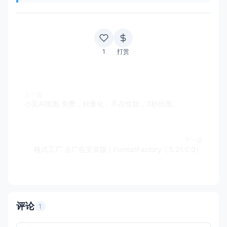
1
打赏
上一篇
小宾AI抠图 免费，轻量化，不占性能，3秒出图。
下一篇
格式工厂 去广告安装版 | FormatFactory（5.21.0.0）
评论
1