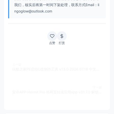
我们，核实后将第一时间下架处理，联系方式Email：li
ngoglow@outlook.com
点赞
打赏
上一篇
玩酷之家PE启动U盘制作工具 v13.0.2026.07.18 中文绿色版
下一篇
安卓APP-Hermit Pro 将网页转成应用app v31.7.0 解锁高级版