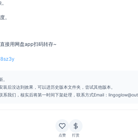
快。
度。
直接用网盘app扫码转存~
78sz3y
新。
安装后没达到效果，可以进历史版本文件夹，尝试其他版本。
核实后将第一时间下架处理，联系方式Email：lingoglow@outlo
点赞
打赏