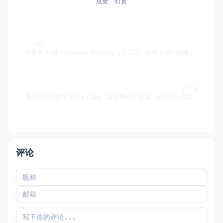
点赞
打赏
上一篇
小黄鸭补帧 Lossless Scaling（3.2.2）游戏补帧|视频补帧|画质增强
下一篇
系统优化清理 Wise Care 365 Pro专业版（v7.3.5.722）
评论