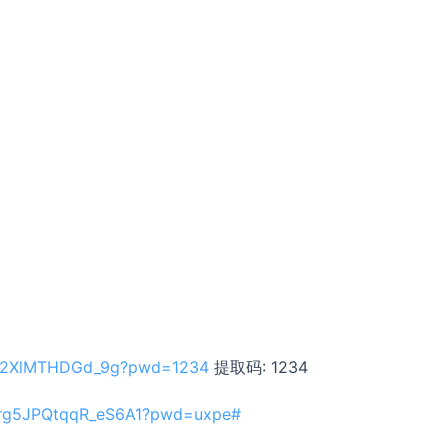
7RR2XlMTHDGd_9g?pwd=1234
提取码: 1234
Y3rg5JPQtqqR_eS6A1?pwd=uxpe#