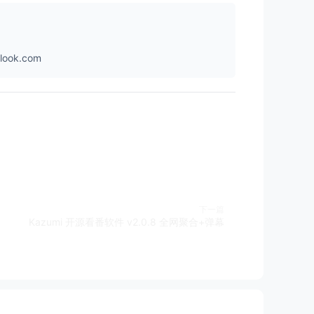
ok.com
下一篇
Kazumi 开源看番软件 v2.0.8 全网聚合+弹幕